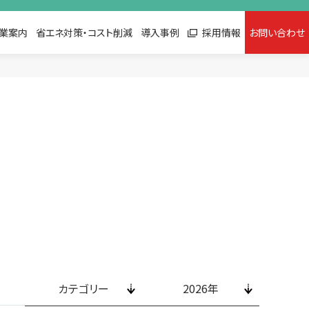
©
2
0
2
2
D
E
N
K
I
D
O
業案内
省エネ対策・コスト削減
導入事例
採用情報
お問い合わせ
カテゴリー
2026年