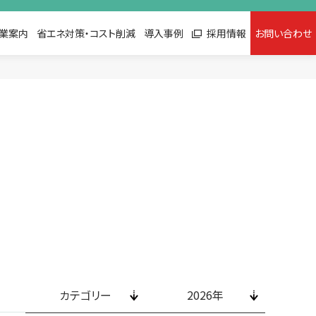
©
2
0
2
2
D
E
N
K
I
D
O
業案内
省エネ対策・コスト削減
導入事例
採用情報
お問い合わせ
カテゴリー
2026年