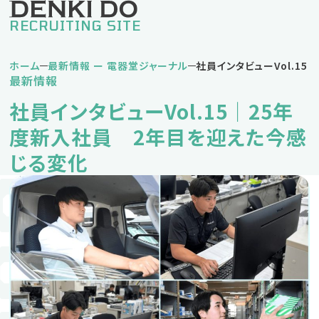
RECRUITING SITE
ホーム
最新情報 ー 電器堂ジャーナル
社員インタビューVol.1
最新情報
私の電器堂ライフ
社員インタビューVol.15｜25年
堅実タイプDさん
挑戦タイプNさん
度新入社員 2年目を迎えた今感
バランスタイプKさん
じる変化
仕事紹介
営業職
営業事務職
企画事務職
人材育成方針・キャリアパス
福利厚生