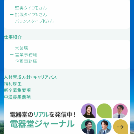
堅実タイプDさん
挑戦タイプNさん
バランスタイプKさん
仕事紹介
営業職
営業事務職
企画事務職
人材育成方針・キャリアパス
福利厚生
新卒募集要項
中途募集要項