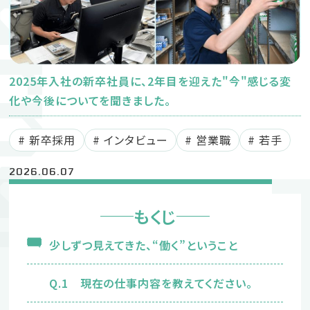
ournal
新卒募集要項
中途募集要項
2025年入社の新卒社員に、2年目を迎えた"今"感じる変
化や今後についてを聞きました。
新卒採用
インタビュー
営業職
若手
採用に関するお問い合わせ
2026.06.07
053-442-05
TEL
（採用受付窓口：鈴木）
もくじ
企業サイト
少しずつ見えてきた、“働く”ということ
プライバシーポリシー
Q.1 現在の仕事内容を教えてください。
Instagram