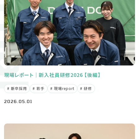
ournal
新卒募集要項
中途募集要項
採用に関するお問い合わせ
現場レポート｜新入社員研修2026 【後編】
053-442-05
TEL
新卒採用
若手
現場report
研修
（採用受付窓口：鈴木）
2026.05.01
企業サイト
プライバシーポリシー
Instagram