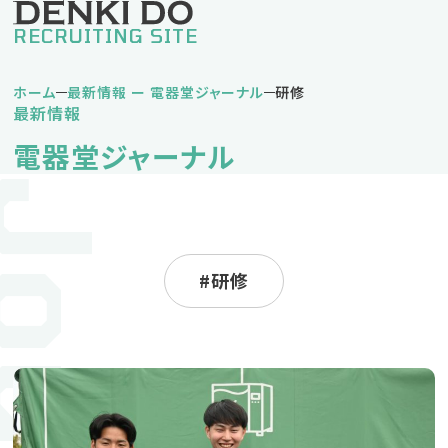
RECRUITING SITE
ホーム
最新情報 ー 電器堂ジャーナル
研修
最新情報
私の電器堂ライフ
電器堂ジャーナル
堅実タイプDさん
挑戦タイプNさん
バランスタイプKさん
仕事紹介
研修
営業職
営業事務職
企画事務職
人材育成方針・キャリアパス
福利厚生