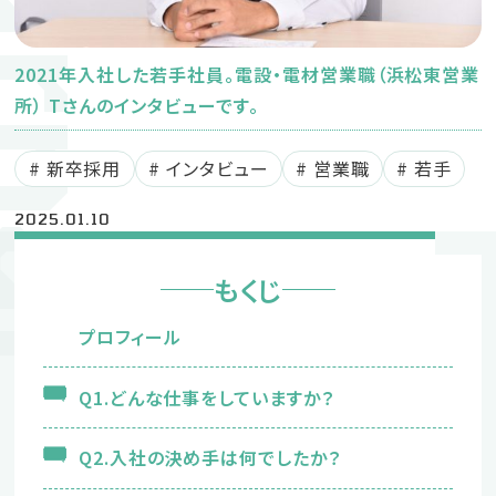
ournal
新卒募集要項
中途募集要項
2021年入社した若手社員。電設・電材営業職（浜松東営業
所） Tさんのインタビューです。
新卒採用
インタビュー
営業職
若手
2025.01.10
採用に関するお問い合わせ
もくじ
053-442-05
TEL
（採用受付窓口：鈴木）
プロフィール
企業サイト
Q1.どんな仕事をしていますか？
プライバシーポリシー
Q2.入社の決め手は何でしたか？
Instagram