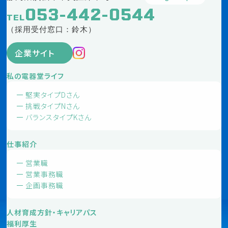
053-442-0544
TEL
（採用受付窓口：鈴木）
企業サイト
私の電器堂ライフ
堅実タイプDさん
挑戦タイプNさん
バランスタイプKさん
仕事紹介
営業職
営業事務職
企画事務職
人材育成方針・キャリアパス
福利厚生