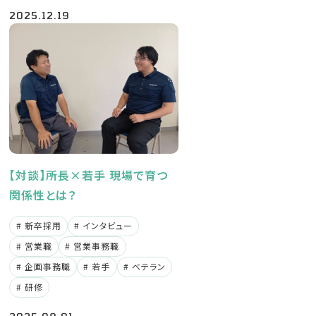
2025.12.19
【対談】所長×若手 現場で育つ
関係性とは？
新卒採用
インタビュー
営業職
営業事務職
企画事務職
若手
ベテラン
研修