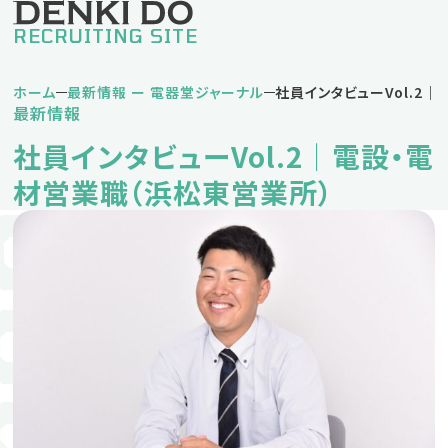
RECRUITING SITE
ホーム
最新情報 ー 電器堂ジャーナル
社員インタビューVol.2
最新情報
私の電器堂ライフ
社員インタビューVol.2｜電設・電
堅実タイプDさん
挑戦タイプNさん
材営業職（浜松東営業所）
バランスタイプKさん
仕事紹介
営業職
営業事務職
企画事務職
人材育成方針・キャリアパス
福利厚生