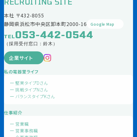
RECRUITING SITE
本社 〒432-8055
静岡県浜松市中央区卸本町2000-16
Google Map
053-442-0544
TEL
（採用受付窓口：鈴木）
企業サイト
私の電器堂ライフ
堅実タイプDさん
挑戦タイプNさん
バランスタイプKさん
仕事紹介
営業職
営業事務職