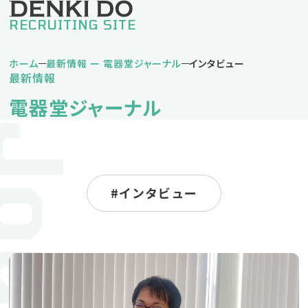
RECRUITING SITE
ホーム
最新情報 ー 電器堂ジャーナル
インタビュー
最新情報
私の電器堂ライフ
電器堂ジャーナル
堅実タイプDさん
挑戦タイプNさん
バランスタイプKさん
仕事紹介
インタビュー
営業職
営業事務職
企画事務職
人材育成方針・キャリアパス
福利厚生