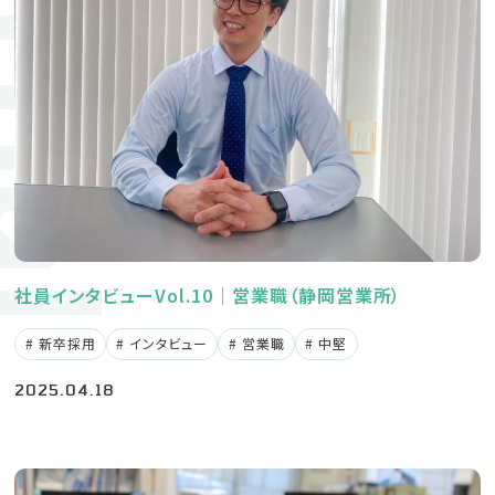
ournal
新卒募集要項
中途募集要項
採用に関するお問い合わせ
053-442-05
社員インタビューVol.10｜営業職（静岡営業所）
TEL
（採用受付窓口：鈴木）
新卒採用
インタビュー
営業職
中堅
企業サイト
2025.04.18
プライバシーポリシー
Instagram