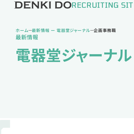
RECRUITING SIT
ホーム
最新情報 ー 電器堂ジャーナル
企画事務職
最新情報
電器堂ジャーナル
私の電器堂ライフ
堅実タイプDさん
挑戦タイプNさん
バランスタイプKさん
仕事紹介
営業職
営業事務職
企画事務職