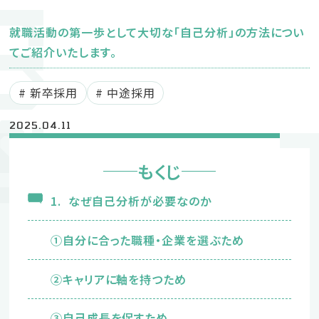
ournal
新卒募集要項
就職活動の第一歩として大切な「自己分析」の方法につい
中途募集要項
てご紹介いたします。
新卒採用
中途採用
2025.04.11
採用に関するお問い合わせ
もくじ
053-442-05
TEL
1. なぜ自己分析が必要なのか
（採用受付窓口：鈴木）
企業サイト
①自分に合った職種・企業を選ぶため
②キャリアに軸を持つため
プライバシーポリシー
Instagram
③自己成長を促すため