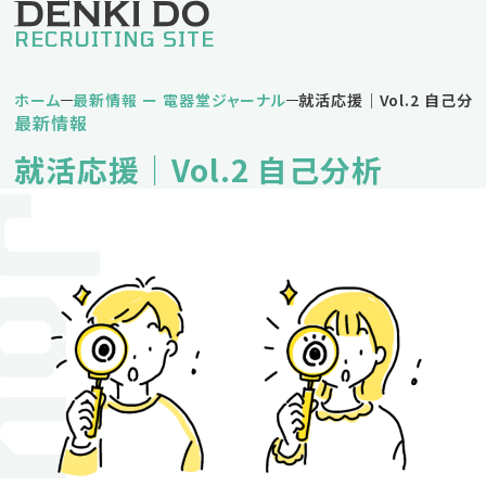
RECRUITING SITE
ホーム
最新情報 ー 電器堂ジャーナル
就活応援｜Vol.2 自己分
最新情報
私の電器堂ライフ
就活応援｜Vol.2 自己分析
堅実タイプDさん
挑戦タイプNさん
バランスタイプKさん
仕事紹介
営業職
営業事務職
企画事務職
人材育成方針・キャリアパス
福利厚生