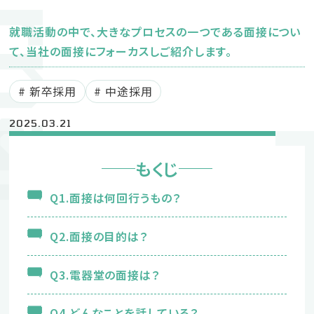
ournal
新卒募集要項
就職活動の中で、大きなプロセスの一つである面接につい
中途募集要項
て、当社の面接にフォーカスしご紹介します。
新卒採用
中途採用
2025.03.21
採用に関するお問い合わせ
もくじ
053-442-05
TEL
Q1.面接は何回行うもの？
（採用受付窓口：鈴木）
企業サイト
Q2.面接の目的は？
Q3.電器堂の面接は？
プライバシーポリシー
Instagram
Q4.どんなことを話している？