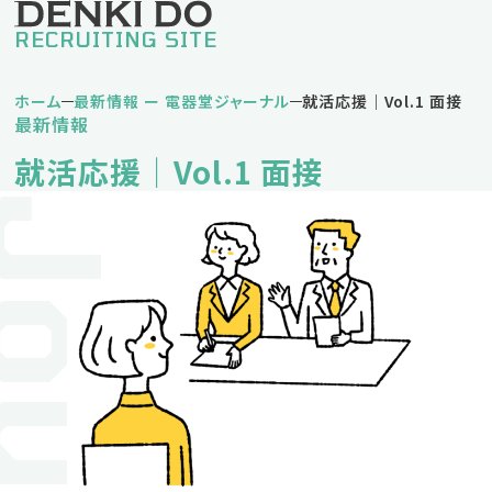
RECRUITING SITE
ホーム
最新情報 ー 電器堂ジャーナル
就活応援｜Vol.1 面接
最新情報
私の電器堂ライフ
就活応援｜Vol.1 面接
堅実タイプDさん
挑戦タイプNさん
バランスタイプKさん
仕事紹介
営業職
営業事務職
企画事務職
人材育成方針・キャリアパス
福利厚生