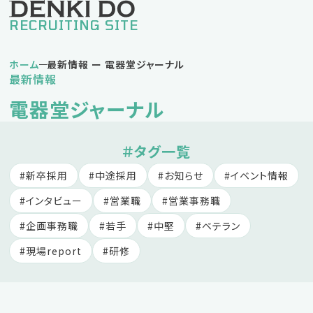
RECRUITING SITE
ホーム
最新情報 ー 電器堂ジャーナル
最新情報
私の電器堂ライフ
電器堂ジャーナル
堅実タイプDさん
挑戦タイプNさん
バランスタイプKさん
＃タグ一覧
新卒採用
中途採用
お知らせ
イベント情報
仕事紹介
インタビュー
営業職
営業事務職
営業職
企画事務職
若手
中堅
ベテラン
営業事務職
企画事務職
現場report
研修
人材育成方針・キャリアパス
福利厚生