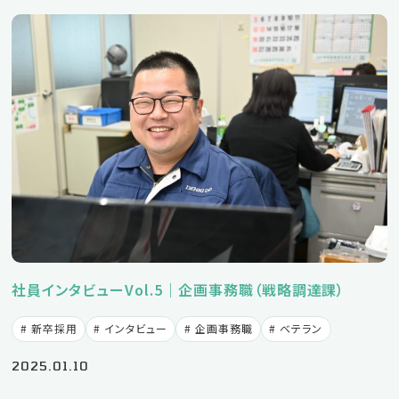
新卒募集要項
中途募集要項
採用に関するお問い合わせ
053-442-05
TEL
（採用受付窓口：鈴木）
社員インタビューVol.5｜企画事務職（戦略調達課）
企業サイト
新卒採用
インタビュー
企画事務職
ベテラン
プライバシーポリシー
2025.01.10
Instagram