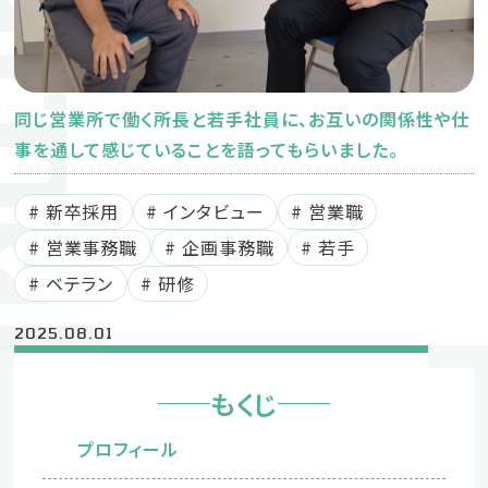
ournal
新卒募集要項
中途募集要項
同じ営業所で働く所長と若手社員に、お互いの関係性や仕
事を通して感じていることを語ってもらいました。
新卒採用
インタビュー
営業職
営業事務職
企画事務職
若手
採用に関するお問い合わせ
053-442-05
ベテラン
研修
TEL
（採用受付窓口：鈴木）
2025.08.01
企業サイト
もくじ
プライバシーポリシー
プロフィール
Instagram