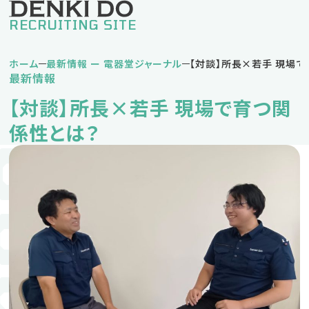
RECRUITING SITE
ホーム
最新情報 ー 電器堂ジャーナル
【対談】所長×若手 現場
最新情報
私の電器堂ライフ
【対談】所長×若手 現場で育つ関
堅実タイプDさん
挑戦タイプNさん
係性とは？
バランスタイプKさん
仕事紹介
営業職
営業事務職
企画事務職
人材育成方針・キャリアパス
福利厚生