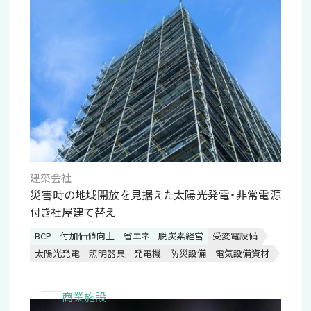
建築会社
災害時の地域開放を見据えた太陽光発電・非常電源
付き社屋建て替え
BCP
付加価値向上
省エネ
脱炭素経営
受変電設備
太陽光発電
照明器具
発電機
防災設備
電気設備資材
商業施設