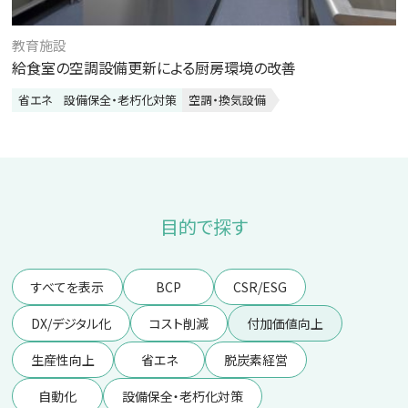
教育施設
給食室の空調設備更新による厨房環境の改善
省エネ
設備保全・老朽化対策
空調・換気設備
目的で探す
すべてを表示
BCP
CSR/ESG
DX/デジタル化
コスト削減
付加価値向上
生産性向上
省エネ
脱炭素経営
自動化
設備保全・老朽化対策